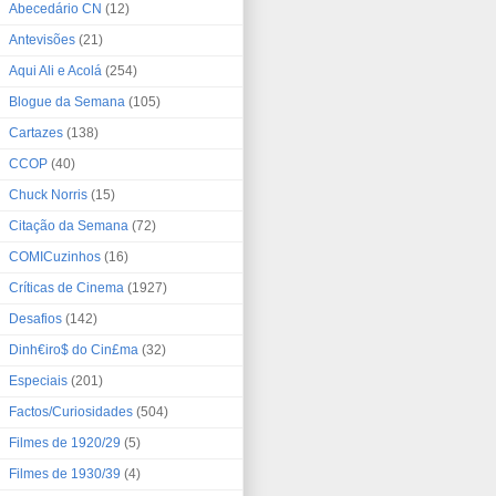
Abecedário CN
(12)
Antevisões
(21)
Aqui Ali e Acolá
(254)
Blogue da Semana
(105)
Cartazes
(138)
CCOP
(40)
Chuck Norris
(15)
Citação da Semana
(72)
COMICuzinhos
(16)
Críticas de Cinema
(1927)
Desafios
(142)
Dinh€iro$ do Cin£ma
(32)
Especiais
(201)
Factos/Curiosidades
(504)
Filmes de 1920/29
(5)
Filmes de 1930/39
(4)