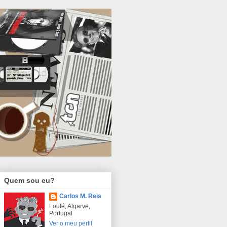
Quem sou eu?
Carlos M. Reis
Loulé, Algarve,
Portugal
Ver o meu perfil