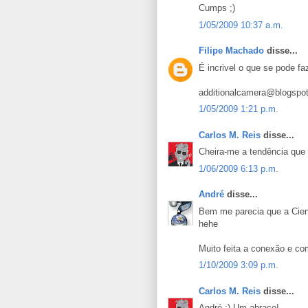
Cumps ;)
1/05/2009 10:37 a.m.
Filipe Machado
disse...
É incrivel o que se pode fa
additionalcamera@blogspo
1/05/2009 1:21 p.m.
Carlos M. Reis
disse...
Cheira-me a tendência que 
1/06/2009 6:13 p.m.
André
disse...
Bem me parecia que a Cient
hehe
Muito feita a conexão e c
1/10/2009 3:09 p.m.
Carlos M. Reis
disse...
André ;) Um abraço!