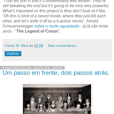
"
I can tell you is that it’s unbelievably well written. They’re
still tweaking the end but it’s going to be very very powerful.
What’s important on this project is they don’t look at it like,
‘Oh this is kind of a sword movie, where they just kill each
other, and let’s write it off as a b-action movie
". Arnold
Schwarzenegger
sobre o muito aguardado
- já lá vão trinta
anos - "
The Legend of Conan
".
Carlos M. Reis
às
02:08
Sem comentários:
Partilhar
segunda-feira, maio 04, 2015
Um passo em frente, dois passos atrás.