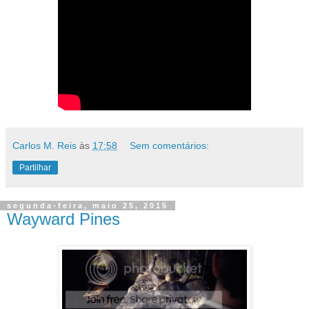
Carlos M. Reis
às
17:58
Sem comentários:
Partilhar
segunda-feira, maio 25, 2015
Wayward Pines