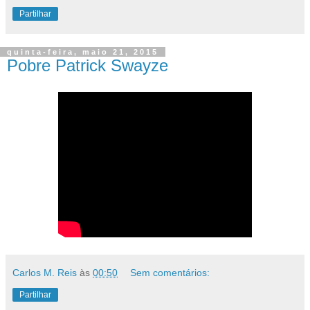
Carlos M. Reis
às
00:53
Sem comentários:
Partilhar
quinta-feira, maio 21, 2015
Pobre Patrick Swayze
Carlos M. Reis
às
00:50
Sem comentários:
Partilhar