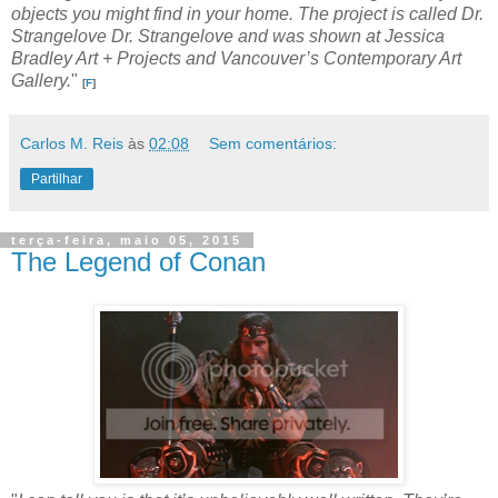
years ago Horton decided to make an art project by re-
creating hundreds of stills from the movie using ordinary
objects you might find in your home. The project is called Dr.
Strangelove Dr. Strangelove and was shown at Jessica
Bradley Art + Projects and Vancouver’s Contemporary Art
Gallery.
"
[
F
]
Carlos M. Reis
às
02:08
Sem comentários:
Partilhar
terça-feira, maio 05, 2015
The Legend of Conan