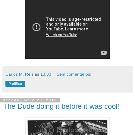
Carlos M. Reis
às
13:33
Sem comentários:
Partilhar
sábado, maio 23, 2015
The Dude doing it before it was cool!