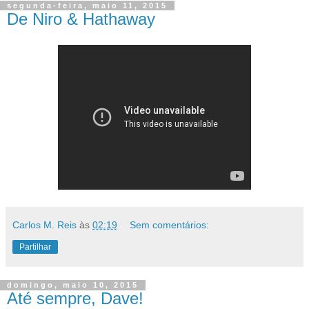
segunda-feira, maio 11, 2015
De Niro & Hathaway
Carlos M. Reis
às
02:19
Sem comentários:
Partilhar