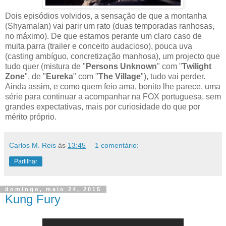
Dois episódios volvidos, a sensação de que a montanha
(Shyamalan) vai parir um rato (duas temporadas ranhosas,
no máximo). De que estamos perante um claro caso de
muita parra (trailer e conceito audacioso), pouca uva
(casting ambíguo, concretização manhosa), um projecto que
tudo quer (mistura de "
Persons Unknown
" com "
Twilight
Zone
", de "
Eureka
" com "
The Village
"), tudo vai perder.
Ainda assim, e como quem feio ama, bonito lhe parece, uma
série para continuar a acompanhar na FOX portuguesa, sem
grandes expectativas, mais por curiosidade do que por
mérito próprio.
Carlos M. Reis
às
13:45
1 comentário:
Partilhar
domingo, maio 24, 2015
Kung Fury