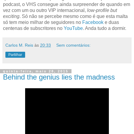
podcast, o VHS consegue ainda surpreender de quando em
vez com um ou outro VIP internacional,
low-profile but
exciting
. Só não se percebe mesmo como é que esta malta
só tem meio milhar de seguidores no
Facebook
e duas
centenas de subscritores no
YouTube
. Anda tudo a dormir.
Carlos M. Reis
às
20:33
Sem comentários:
Partilhar
quinta-feira, maio 28, 2015
Behind the genius lies the madness