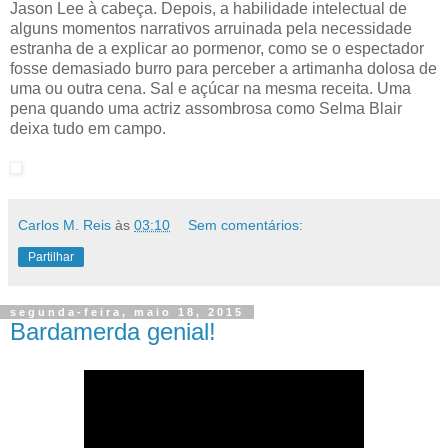
medonho piloto automático - Amy Smart, Beau Bridges e
Jason Lee à cabeça. Depois, a habilidade intelectual de
alguns momentos narrativos arruinada pela necessidade
estranha de a explicar ao pormenor, como se o espectador
fosse demasiado burro para perceber a artimanha dolosa de
uma ou outra cena. Sal e açúcar na mesma receita. Uma
pena quando uma actriz assombrosa como Selma Blair
deixa tudo em campo.
Carlos M. Reis
às
03:10
Sem comentários:
Partilhar
segunda-feira, maio 18, 2015
Bardamerda genial!