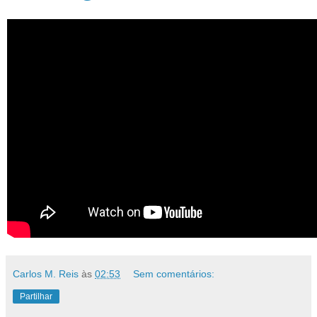
quinta-feira, maio 14, 2015
Feral Kid @ VHS
Carlos M. Reis
às
02:53
Sem comentários: