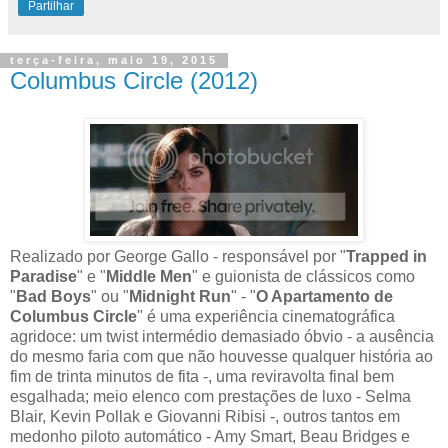
Partilhar
terça-feira, maio 19, 2015
Columbus Circle (2012)
Realizado por George Gallo - responsável por "
Trapped in
Paradise
" e "
Middle Men
" e guionista de clássicos como
"
Bad Boys
" ou "
Midnight Run
" - "
O Apartamento de
Columbus Circle
" é uma experiência cinematográfica
agridoce: um twist intermédio demasiado óbvio - a ausência
do mesmo faria com que não houvesse qualquer história ao
fim de trinta minutos de fita -, uma reviravolta final bem
esgalhada; meio elenco com prestações de luxo - Selma
Blair, Kevin Pollak e Giovanni Ribisi -, outros tantos em