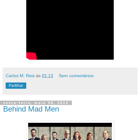
Carlos M. Reis
às
01:13
Sem comentários:
Partilhar
sexta-feira, maio 08, 2015
Behind Mad Men