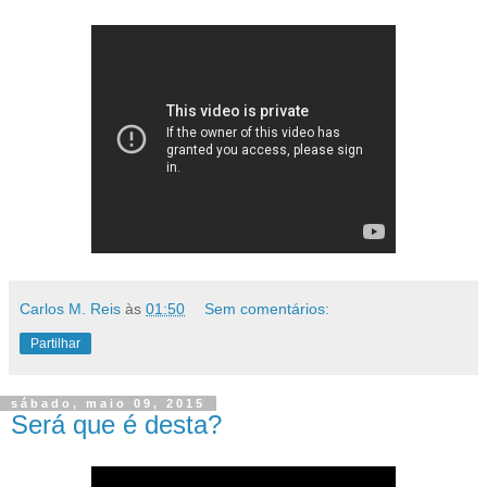
domingo, maio 10, 2015
Até sempre, Dave!
Carlos M. Reis
às
01:50
Sem comentários:
Partilhar
sábado, maio 09, 2015
Será que é desta?