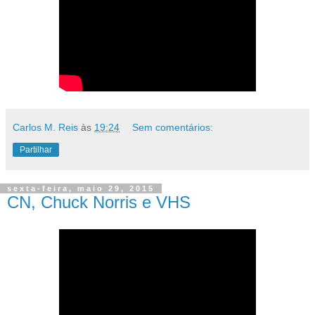
Carlos M. Reis
às
19:24
Sem comentários:
Partilhar
sexta-feira, maio 29, 2015
CN, Chuck Norris e VHS