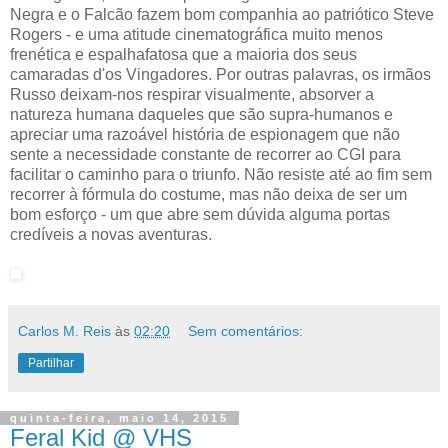
conseguindo um par de reviravoltas narrativas bem
conseguidas, um trio de personagens cativantes - a Viúva
Negra e o Falcão fazem bom companhia ao patriótico Steve
Rogers - e uma atitude cinematográfica muito menos
frenética e espalhafatosa que a maioria dos seus
camaradas d'os Vingadores. Por outras palavras, os irmãos
Russo deixam-nos respirar visualmente, absorver a
natureza humana daqueles que são supra-humanos e
apreciar uma razoável história de espionagem que não
sente a necessidade constante de recorrer ao CGI para
facilitar o caminho para o triunfo. Não resiste até ao fim sem
recorrer à fórmula do costume, mas não deixa de ser um
bom esforço - um que abre sem dúvida alguma portas
credíveis a novas aventuras.
Carlos M. Reis
às
02:20
Sem comentários:
Partilhar