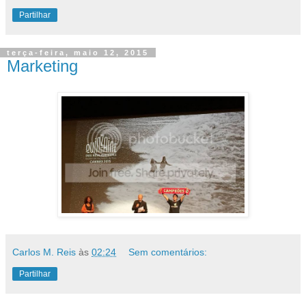
Carlos M. Reis
às
02:41
Sem comentários:
Partilhar
terça-feira, maio 12, 2015
Marketing
Carlos M. Reis
às
02:24
Sem comentários:
Partilhar