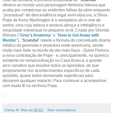
oferece ao mundo uma personagem feminina intensa que
acaba por compensar as evidentes falhas da série enquanto
"
procedural
" de descendência legal semi-obscura: a Olivia
Pope de Kerry Washington é a verdadeira all-in-one de
sonho, uma cuja beleza e postura abraça a inteligência e
voracidade intelectual no pequeno ecrã. Criada por Shonda
Rhimes ("
Grey's Anatomy
" e "
How to Get Away with
Murder
"), "
Scandal
" repete a fórmula do conceituado drama
médico da guionista e produtora norte-americana, sendo
muito mais forte no triunfo do elo mais fraco - Quinn Perkins,
a nova contratação de Pope - e, principalmente, na química
existente no romance/traição na Casa Branca, o grande
arco narrativo que envolve todos os episódios, do que
propriamente nos acontecimentos específicos de cada
episódio, quase todos demasiado superficiais para
deixarem qualquer impacto. Para continuar a acompanhar,
com muita fé na senhora Pope.