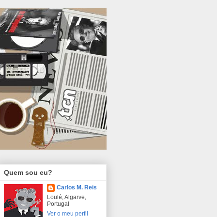
Quem sou eu?
Carlos M. Reis
Loulé, Algarve,
Portugal
Ver o meu perfil