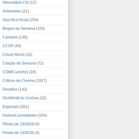
Abecedário CN
(12)
Antevisões
(21)
Aqui Ali e Acolá
(254)
Blogue da Semana
(105)
Cartazes
(138)
CCOP
(40)
Chuck Norris
(15)
Citação da Semana
(72)
COMICuzinhos
(16)
Críticas de Cinema
(1927)
Desafios
(142)
Dinh€iro$ do Cin£ma
(32)
Especiais
(201)
Factos/Curiosidades
(504)
Filmes de 1920/29
(5)
Filmes de 1930/39
(4)