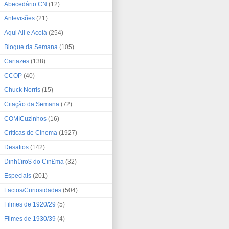
Abecedário CN
(12)
Antevisões
(21)
Aqui Ali e Acolá
(254)
Blogue da Semana
(105)
Cartazes
(138)
CCOP
(40)
Chuck Norris
(15)
Citação da Semana
(72)
COMICuzinhos
(16)
Críticas de Cinema
(1927)
Desafios
(142)
Dinh€iro$ do Cin£ma
(32)
Especiais
(201)
Factos/Curiosidades
(504)
Filmes de 1920/29
(5)
Filmes de 1930/39
(4)