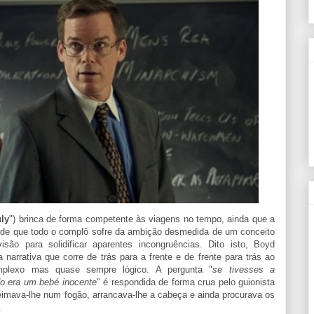
uly
") brinca de forma competente às viagens no tempo, ainda que a
o de que todo o complô sofre da ambição desmedida de um conceito
são para solidificar aparentes incongruências. Dito isto, Boyd
narrativa que corre de trás para a frente e de frente para trás ao
lexo mas quase sempre lógico. A pergunta "
se tivesses a
do era um bebé inocente
" é respondida de forma crua pelo guionista
ueimava-lhe num fogão, arrancava-lhe a cabeça e ainda procurava os
.