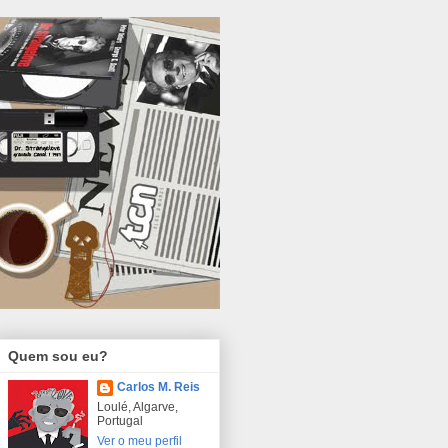
Quem sou eu?
Carlos M. Reis
Loulé, Algarve,
Portugal
Ver o meu perfil