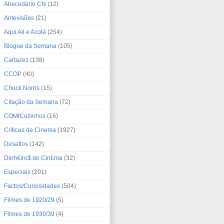
Abecedário CN
(12)
Antevisões
(21)
Aqui Ali e Acolá
(254)
Blogue da Semana
(105)
Cartazes
(138)
CCOP
(40)
Chuck Norris
(15)
Citação da Semana
(72)
COMICuzinhos
(16)
Críticas de Cinema
(1927)
Desafios
(142)
Dinh€iro$ do Cin£ma
(32)
Especiais
(201)
Factos/Curiosidades
(504)
Filmes de 1920/29
(5)
Filmes de 1930/39
(4)