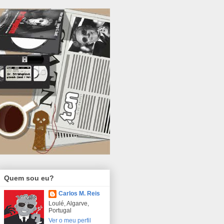
Quem sou eu?
Carlos M. Reis
Loulé, Algarve,
Portugal
Ver o meu perfil